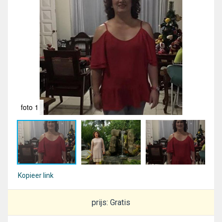
foto 1
fot
Kopieer link
prijs: Gratis