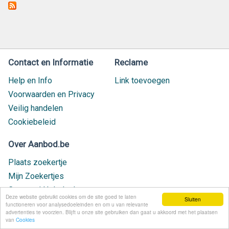
Contact en Informatie
Reclame
Help en Info
Link toevoegen
Voorwaarden en Privacy
Veilig handelen
Cookiebeleid
Over Aanbod.be
Plaats zoekertje
Mijn Zoekertjes
Contact / Helpdesk
Deze website gebruikt cookies om de site goed te laten
Sluiten
Nieuw geplaatst
functioneren voor analysedoeleinden en om u van relevante
advertenties te voorzien. Blijft u onze site gebruiken dan gaat u akkoord met het plaatsen
van
Cookies