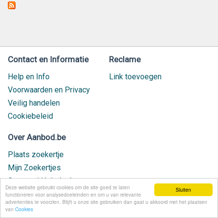
Contact en Informatie
Reclame
Help en Info
Link toevoegen
Voorwaarden en Privacy
Veilig handelen
Cookiebeleid
Over Aanbod.be
Plaats zoekertje
Mijn Zoekertjes
Contact / Helpdesk
Deze website gebruikt cookies om de site goed te laten
Sluiten
Nieuw geplaatst
functioneren voor analysedoeleinden en om u van relevante
advertenties te voorzien. Blijft u onze site gebruiken dan gaat u akkoord met het plaatsen
van
Cookies