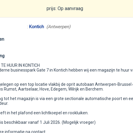
prijs: Op aanvraag
:
Kontich
(Antwerpen)
en
ing
 TE HUUR IN KONTICH
derne businesspark Gate 7 in Kontich hebben wij een magazijn te huur 
gelegen op een top locatie vlakbij de oprit autobaan Antwerpen-Brussel
 Rumst, Aartselaar, Hove, Edegem, Wilrijk en Berchem.
g tot het magazijn is via een grote sectionale automatische poort en e
eur.
eft in het plafond een lichtkoepel en rookluiken.
is beschikbaar vanaf 1 Juli 2026. (Mogelijk vroeger)
re informatie na contact.