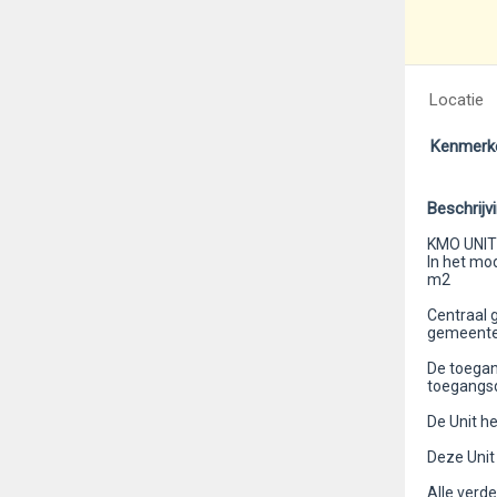
Locatie
Kenmerk
Beschrijv
KMO UNIT
In het mo
m2
Centraal 
gemeentes
De toegan
toegangsd
De Unit he
Deze Unit 
Alle verde