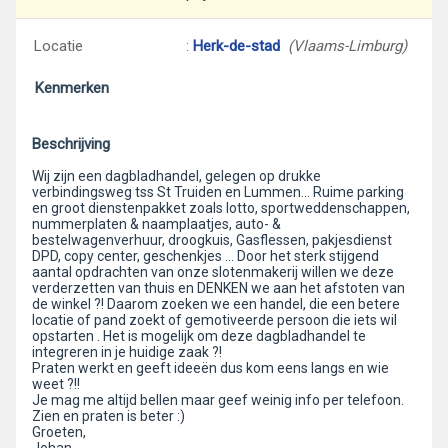
Locatie
:
Herk-de-stad
(Vlaams-Limburg)
Kenmerken
Beschrijving
Wij zijn een dagbladhandel, gelegen op drukke
verbindingsweg tss St Truiden en Lummen... Ruime parking
en groot dienstenpakket zoals lotto, sportweddenschappen,
nummerplaten & naamplaatjes, auto- &
bestelwagenverhuur, droogkuis, Gasflessen, pakjesdienst
DPD, copy center, geschenkjes ... Door het sterk stijgend
aantal opdrachten van onze slotenmakerij willen we deze
verderzetten van thuis en DENKEN we aan het afstoten van
de winkel ?! Daarom zoeken we een handel, die een betere
locatie of pand zoekt of gemotiveerde persoon die iets wil
opstarten . Het is mogelijk om deze dagbladhandel te
integreren in je huidige zaak ?!
Praten werkt en geeft ideeën dus kom eens langs en wie
weet ?!!
Je mag me altijd bellen maar geef weinig info per telefoon.
Zien en praten is beter :)
Groeten,