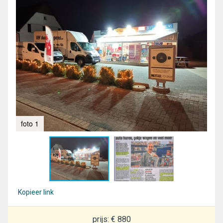
foto 1
fot
Kopieer link
prijs: € 880